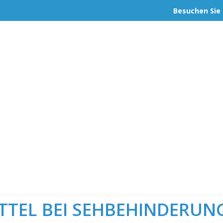
Besuchen Sie 
ina Cabrita
unde der Algarve
TTEL BEI SEHBEHINDERUN