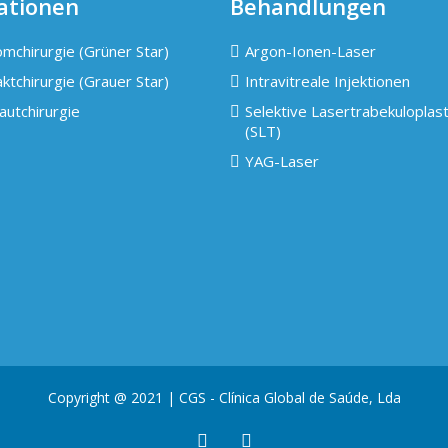
ationen
Behandlungen
mchirurgie (Grüner Star)
Argon-Ionen-Laser
ktchirurgie (Grauer Star)
Intravitreale Injektionen
autchirurgie
Selektive Lasertrabekuloplast
(SLT)
YAG-Laser
Copyright @ 2021 | CGS - Clínica Global de Saúde, Lda