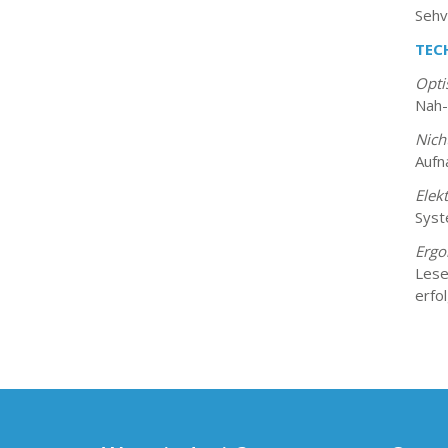
Sehv
TEC
Opti
Nah-
Nicht
Aufn
Elekt
Syst
Ergo
Lese
erfo