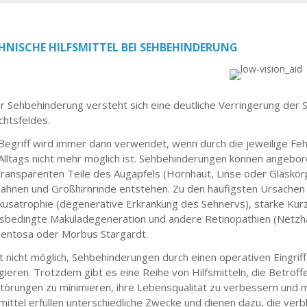
HNISCHE HILFSMITTEL BEI SEHBEHINDERUNG
r Sehbehinderung versteht sich eine deutliche Verringerung der 
chtsfeldes.
Begriff wird immer dann verwendet, wenn durch die jeweilige Feh
Alltags nicht mehr möglich ist. Sehbehinderungen können angebore
transparenten Teile des Augapfels (Hornhaut, Linse oder Glaskörp
ahnen und Großhirnrinde entstehen. Zu den häufigsten Ursachen 
kusatrophie (degenerative Erkrankung des Sehnervs), starke Kurz
rsbedingte Makuladegeneration und andere Retinopathien (Netzha
entosa oder Morbus Stargardt.
st nicht möglich, Sehbehinderungen durch einen operativen Eingri
igieren. Trotzdem gibt es eine Reihe von Hilfsmitteln, die Betrof
törungen zu minimieren, ihre Lebensqualität zu verbessern und 
smittel erfüllen unterschiedliche Zwecke und dienen dazu, die ve