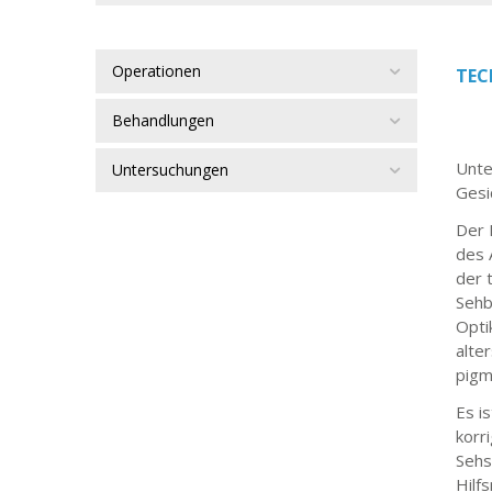
Operationen
TEC
Behandlungen
Unte
Untersuchungen
Gesi
Der 
des 
der 
Sehb
Opti
alte
pigm
Es i
korr
Sehs
Hilf