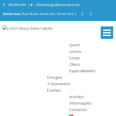
Skip
T:
289 894 400
|
E:
oftalmologia@limacabrita.pt
to
Visite-nos:
Rua Aboim Ascensão, 34 em Faro |
content
Clinica Vivina
Centro de oftalmologia no Algarve
Cabrita
Quem
somos
Corpo
Clínico
Especialidades
Cirurgias
Tratamentos
Exames
Acordos
Informações
Contactos