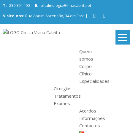
Skip
T:
289 894 400
|
E:
oftalmologia@limacabrita.pt
to
Visite-nos:
Rua Aboim Ascensão, 34 em Faro |
content
Clinica Vivina
Centro de oftalmologia no Algarve
Cabrita
Quem
somos
Corpo
Clínico
Especialidades
Cirurgias
Tratamentos
Exames
Acordos
Informações
Contactos