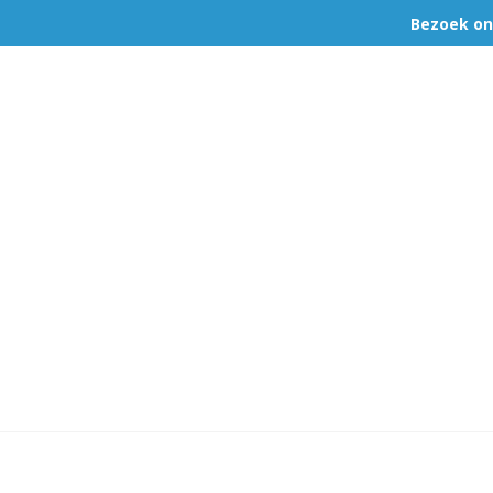
Bezoek on
ina Cabrita
Centrum