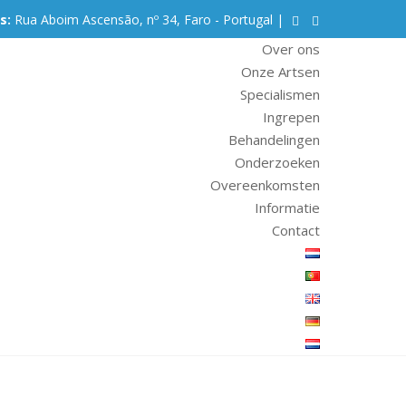
s:
Rua Aboim Ascensão, nº 34, Faro - Portugal |
Over ons
Onze Artsen
Specialismen
Ingrepen
Behandelingen
Onderzoeken
Overeenkomsten
Informatie
Contact