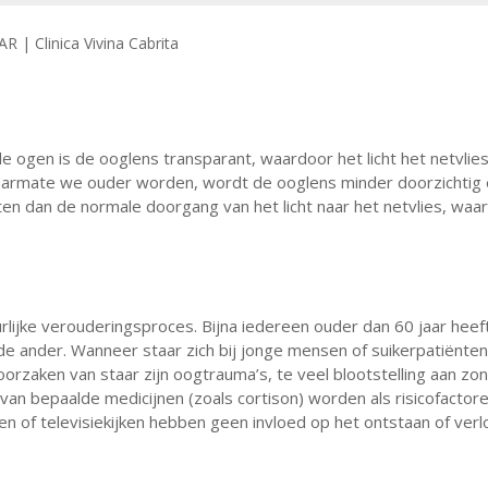
le ogen is de ooglens transparant, waardoor het licht het netvlie
armate we ouder worden, wordt de ooglens minder doorzichtig
ten dan de normale doorgang van het licht naar het netvlies, waa
rlijke verouderingsproces. Bijna iedereen ouder dan 60 jaar heeft
j de ander. Wanneer staar zich bij jonge mensen of suikerpatiënten
orzaken van staar zijn oogtrauma’s, te veel blootstelling aan zonl
van bepaalde medicijnen (zoals cortison) worden als risicofactor
n of televisiekijken hebben geen invloed op het ontstaan of ver