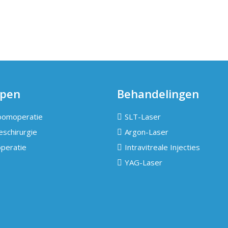
epen
Behandelingen
oomoperatie
SLT-Laser
eschirurgie
Argon-Laser
operatie
Intravitreale Injecties
YAG-Laser