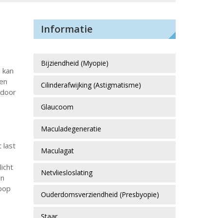
Informatie
Bijziendheid (Myopie)
s kan
 en
Cilinderafwijking (Astigmatisme)
rdoor
Glaucoom
Maculadegeneratie
 last
Maculagat
icht
Netvliesloslating
en
loop
Ouderdomsverziendheid (Presbyopie)
Staar