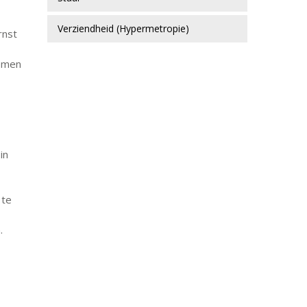
Verziendheid (Hypermetropie)
rnst
lemen
in
 te
.