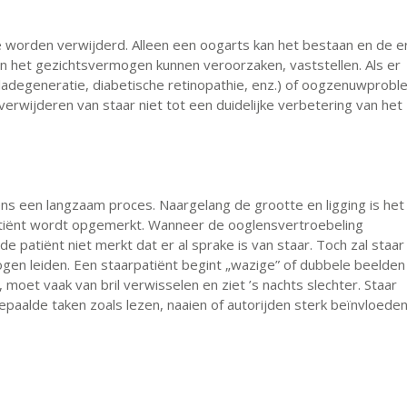
 worden verwijderd. Alleen een oogarts kan het bestaan en de e
an het gezichtsvermogen kunnen veroorzaken, vaststellen. Als er
ladegeneratie, diabetische retinopathie, enz.) of oogzenuwprob
 verwijderen van staar niet tot een duidelijke verbetering van het
s een langzaam proces. Naargelang de grootte en ligging is het 
patiënt wordt opgemerkt. Wanneer de ooglensvertroebeling
t de patiënt niet merkt dat er al sprake is van staar. Toch zal staar
ogen leiden. Een staarpatiënt begint „wazige” of dubbele beelden
moet vaak van bril verwisselen en ziet ’s nachts slechter. Staar
epaalde taken zoals lezen, naaien of autorijden sterk beïnvloeden