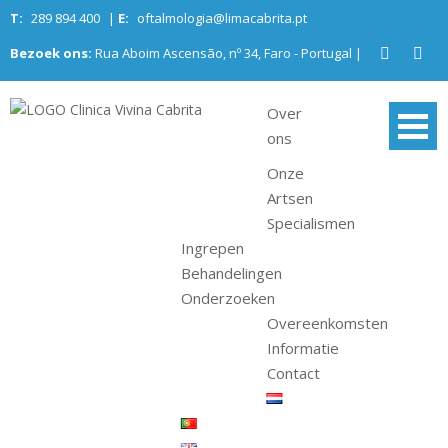
Skip
T:
289 894 400
|
E:
oftalmologia@limacabrita.pt
to
Bezoek ons:
Rua Aboim Ascensão, nº 34, Faro - Portugal |
content
Over
Clinica Vivina
Algarve Oogheelkundig Centrum
ons
Cabrita
Onze
Artsen
Specialismen
Ingrepen
Behandelingen
Onderzoeken
Overeenkomsten
Informatie
Contact